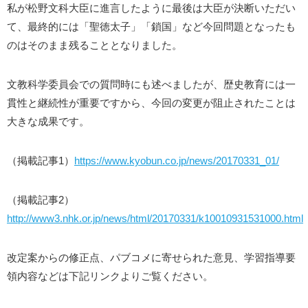
私が松野文科大臣に進言したように最後は大臣が決断いただい
て、最終的には「聖徳太子」「鎖国」など今回問題となったも
のはそのまま残ることとなりました。
文教科学委員会での質問時にも述べましたが、歴史教育には一
貫性と継続性が重要ですから、今回の変更が阻止されたことは
大きな成果です。
（掲載記事1）
https://www.kyobun.co.jp/news/20170331_01/
（掲載記事2）
http://www3.nhk.or.jp/news/html/20170331/k10010931531000.html
改定案からの修正点、パブコメに寄せられた意見、学習指導要
領内容などは下記リンクよりご覧ください。