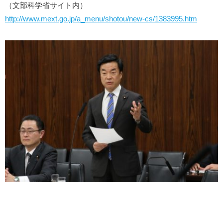
（文部科学省サイト内）
http://www.mext.go.jp/a_menu/shotou/new-cs/1383995.htm