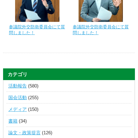
参議院外交防衛委員会にて質
参議院外交防衛委員会にて質
問しました！
問しました！
カテゴリ
活動報告
(580)
国会活動
(255)
メディア
(150)
書籍
(34)
論文・政策提言
(126)