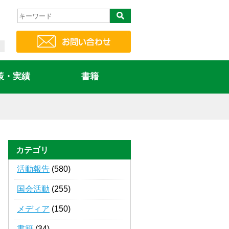
策・実績
書籍
カテゴリ
活動報告
(580)
国会活動
(255)
メディア
(150)
書籍
(34)