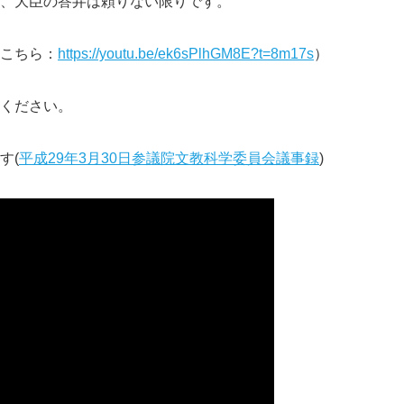
、大臣の答弁は頼りない限りです。
こちら：
https://youtu.be/ek6sPlhGM8E?t=8m17s
）
ください。
す(
平成29年3月30日参議院文教科学委員会議事録
)