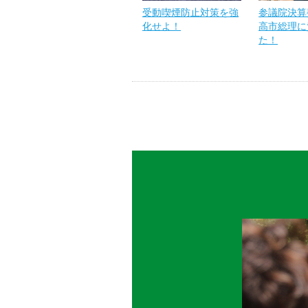
受動喫煙防止対策を強
参議院決算
化せよ！
高市総理に
た！