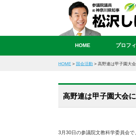
HOME
プロフ
HOME
>
国会活動
>
高野連は甲子園大会
高野連は甲子園大会
3月30日の参議院文教科学委員会