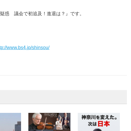
疑惑 議会で初追及！進退は？』です。
tp://www.bs4.jp/shinsou/