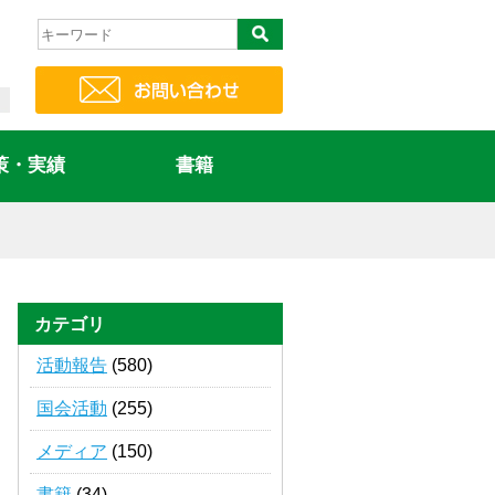
策・実績
書籍
カテゴリ
活動報告
(580)
国会活動
(255)
メディア
(150)
書籍
(34)