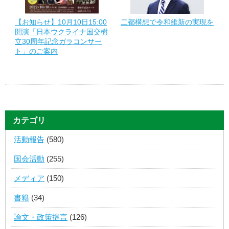
【お知らせ】10月10日15:00
二都構想で令和維新の実現を
開演「日本ウクライナ国交樹
立30周年記念ガラコンサー
ト」のご案内
カテゴリ
活動報告
(580)
国会活動
(255)
メディア
(150)
書籍
(34)
論文・政策提言
(126)