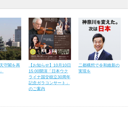
天守閣を再
【お知らせ】10月10日
二都構想で令和維新の
」
15:00開演「日本ウク
実現を
ライナ国交樹立30周年
記念ガラコンサート」
のご案内