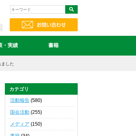
策・実績
書籍
れました
カテゴリ
活動報告
(580)
国会活動
(255)
メディア
(150)
書籍
(34)