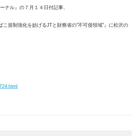
ーナル』の７月１４日付記事、
ばこ規制強化を妨げるJTと財務省の”不可侵領域”』に松沢の
0724.html