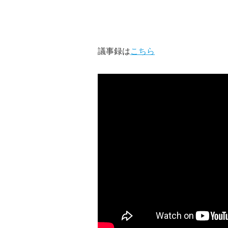
議事録は
こちら