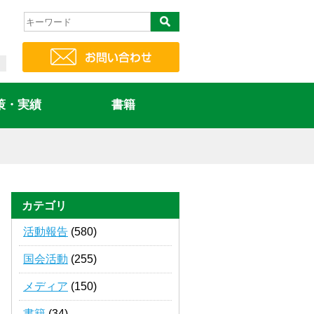
策・実績
書籍
カテゴリ
活動報告
(580)
国会活動
(255)
メディア
(150)
書籍
(34)