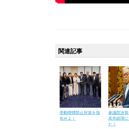
関連記事
受動喫煙防止対策を強
参議院決算
化せよ！
高市総理に
た！