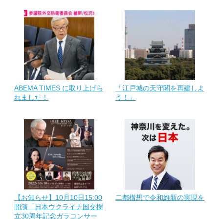
ABEMA TIMES に取り上げら
「江戸城の天守閣を再建しよ
れました！
う！」
【お知らせ】10月10日15:00
二都構想で令和維新の実現を
開演「日本ウクライナ国交樹
立30周年記念ガラコンサー