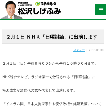
２月１日 ＮＨＫ「日曜討論」に出演します
メディア
｜ 2015.01.30
２月１日（日）午前９時００分から午前１０時００分まで、
NHK総合テレビ、ラジオ第一で放送される『日曜討論』に
松沢成文が次世代の党を代表して出演します。
「イスラム国」日本人拘束事件や安倍政権の経済政策について