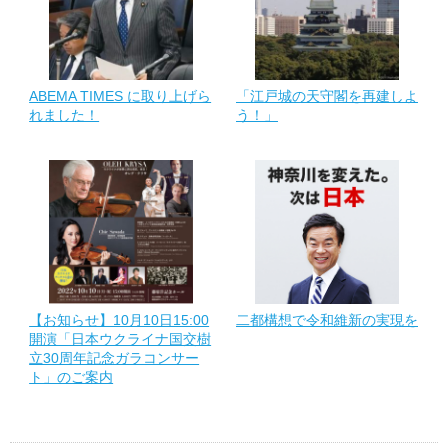
ABEMA TIMES に取り上げら
「江戸城の天守閣を再建しよ
れました！
う！」
【お知らせ】10月10日15:00
二都構想で令和維新の実現を
開演「日本ウクライナ国交樹
立30周年記念ガラコンサー
ト」のご案内