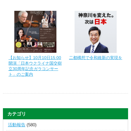
【お知らせ】10月10日15:00
二都構想で令和維新の実現を
開演「日本ウクライナ国交樹
立30周年記念ガラコンサー
ト」のご案内
カテゴリ
活動報告
(580)