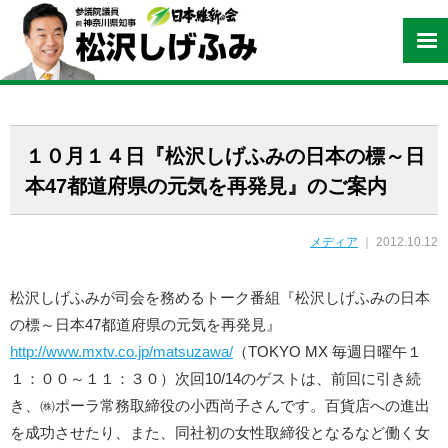
１０月１４日『松沢しげふみの日本の標～日
本47都道府県の元気を再発見』のご案内
メディア
｜ 2012.10.12
松沢しげふみが司会を務めるトーク番組『松沢しげふみの日本
の標～日本47都道府県の元気を再発見』
http://www.mxtv.co.jp/matsuzawa/
（TOKYO MX 毎週日曜午１
１：００～１１：３０）次回10/14のゲストは、前回に引き続
き、㈱ポーラ常務取締役の小西尚子さんです。百貨店への進出
を成功させたり、また、同社初の女性取締役となるなど働く女