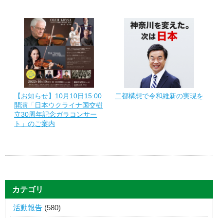
【お知らせ】10月10日15:00
二都構想で令和維新の実現を
開演「日本ウクライナ国交樹
立30周年記念ガラコンサー
ト」のご案内
カテゴリ
活動報告
(580)