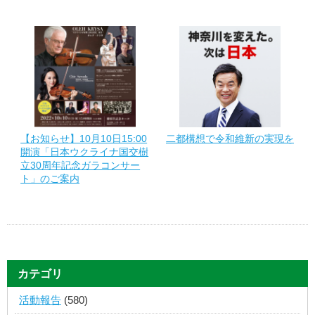
【お知らせ】10月10日15:00
二都構想で令和維新の実現を
開演「日本ウクライナ国交樹
立30周年記念ガラコンサー
ト」のご案内
カテゴリ
活動報告
(580)